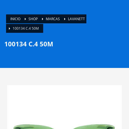
INICIO
SHOP
MARCAS
LAVANETT
100134 C.4 50M
100134 C.4 50M