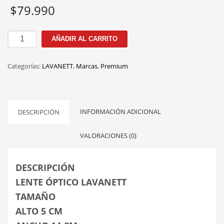
$
79.990
100134
AÑADIR AL CARRITO
C.4
50M
Categorías:
LAVANETT
,
Marcas
,
Premium
cantidad
INFORMACIÓN ADICIONAL
DESCRIPCIÓN
VALORACIONES (0)
DESCRIPCIÓN
LENTE ÓPTICO LAVANETT
TAMAÑO
ALTO 5 CM