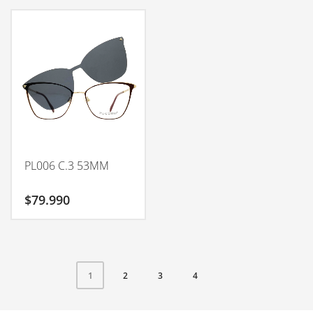
PL006 C.3 53MM
$
79.990
2
3
4
1