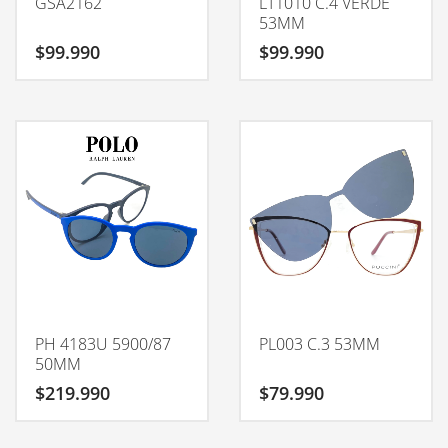
GSA2162
LT1010 C.4 VERDE
53MM
$
99.990
$
99.990
PH 4183U 5900/87
PL003 C.3 53MM
50MM
$
219.990
$
79.990