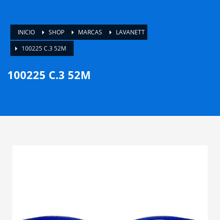
INICIO
SHOP
MARCAS
LAVANETT
100225 C.3 52M
100225 C.3 52M