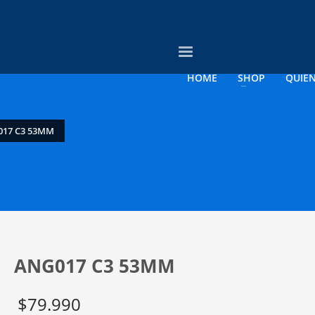
3
evise su orden.
Pago &
Envío Gratis con
empresas
HOME
SHOP
QUIE
rreo electrónico a contacto@opticagosee.cl ¡Gracias!
17 C3 53MM
ANG017 C3 53MM
$
79.990