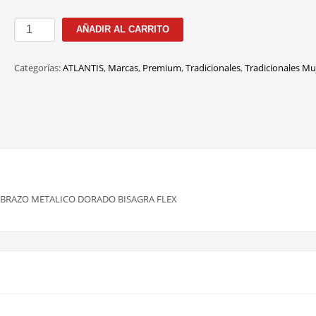
ANG017
AÑADIR AL CARRITO
C3
53MM
Categorías:
ATLANTIS
,
Marcas
,
Premium
,
Tradicionales
,
Tradicionales Mu
cantidad
 BRAZO METALICO DORADO BISAGRA FLEX