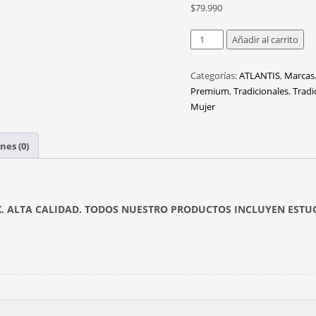
$
79.990
ANG028
Añadir al carrito
C.4
53MM
Categorías:
ATLANTIS
,
Marcas
cantidad
Premium
,
Tradicionales
,
Tradi
Mujer
nes (0)
X. ALTA CALIDAD. TODOS NUESTRO PRODUCTOS INCLUYEN ESTU