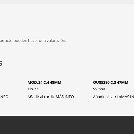
roducto pueden hacer una valoración.
s
MOD.24 C.4 48MM
OU85280 C.3 47MM
$
59.990
$
59.990
INFO
Añadir al carrito
MÁS INFO
Añadir al carrito
MÁS I