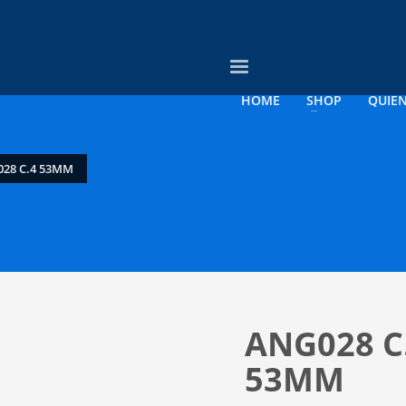
3
vise su orden.
Pago &
Envío Gratis con
empresas
HOME
SHOP
QUIE
o electrónico a contacto@opticagosee.cl ¡Gracias!
28 C.4 53MM
ANG028 C
53MM