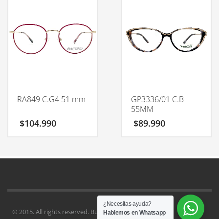
RA849 C.G4 51 mm
GP3336/01 C.B
55MM
$
104.990
$
89.990
¿Necesitas ayuda?
© 2015. All rights reserved. Buy
Kallyas Theme
.
Hablemos en Whatsapp