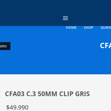
3
evise su orden.
Pago &
Envío Gratis con
empresas
HOME
SHOP
QUIE
rreo electrónico a contacto@opticagosee.cl ¡Gracias!
CF
GRIS
CFA03 C.3 50MM CLIP GRIS
$
49.990