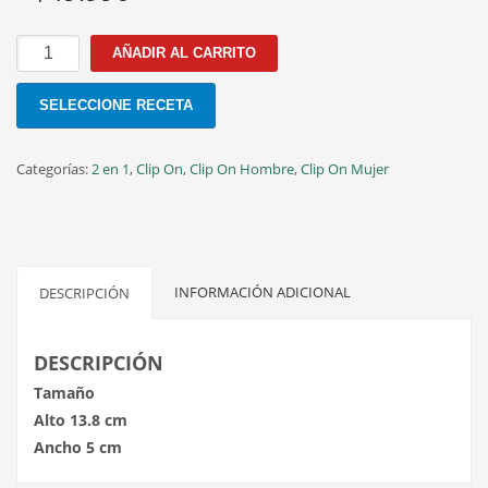
FBI-
AÑADIR AL CARRITO
03
C.5
SELECCIONE RECETA
51MM
CLIP
GRIS
Categorías:
2 en 1
,
Clip On
,
Clip On Hombre
,
Clip On Mujer
cantidad
INFORMACIÓN ADICIONAL
DESCRIPCIÓN
DESCRIPCIÓN
Tamaño
Alto 13.8 cm
Ancho 5 cm