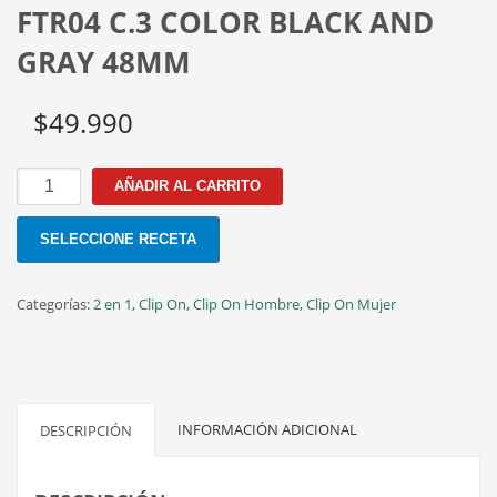
FTR04 C.3 COLOR BLACK AND
GRAY 48MM
$
49.990
FTR04
AÑADIR AL CARRITO
C.3
COLOR
SELECCIONE RECETA
BLACK
AND
GRAY
Categorías:
2 en 1
,
Clip On
,
Clip On Hombre
,
Clip On Mujer
48MM
cantidad
INFORMACIÓN ADICIONAL
DESCRIPCIÓN