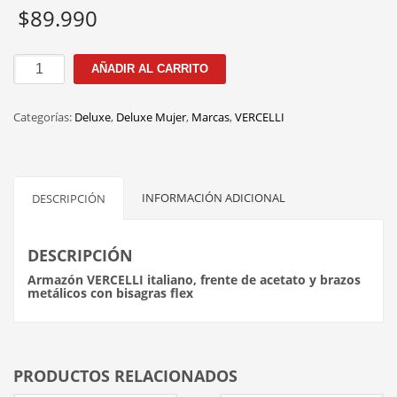
$
89.990
GP3336/01
AÑADIR AL CARRITO
C.B
55MM
Categorías:
Deluxe
,
Deluxe Mujer
,
Marcas
,
VERCELLI
cantidad
INFORMACIÓN ADICIONAL
DESCRIPCIÓN
DESCRIPCIÓN
Armazón VERCELLI italiano, frente de acetato y brazos
metálicos con bisagras flex
PRODUCTOS RELACIONADOS