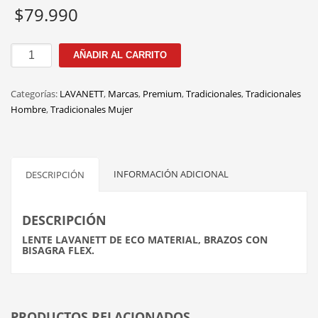
$
79.990
100229
AÑADIR AL CARRITO
C.6
50M
Categorías:
LAVANETT
,
Marcas
,
Premium
,
Tradicionales
,
Tradicionales
cantidad
Hombre
,
Tradicionales Mujer
INFORMACIÓN ADICIONAL
DESCRIPCIÓN
DESCRIPCIÓN
LENTE LAVANETT DE ECO MATERIAL, BRAZOS CON
BISAGRA FLEX.
PRODUCTOS RELACIONADOS