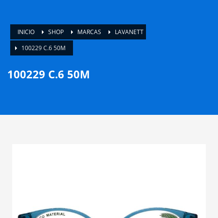
INICIO
SHOP
MARCAS
LAVANETT
100229 C.6 50M
100229 C.6 50M