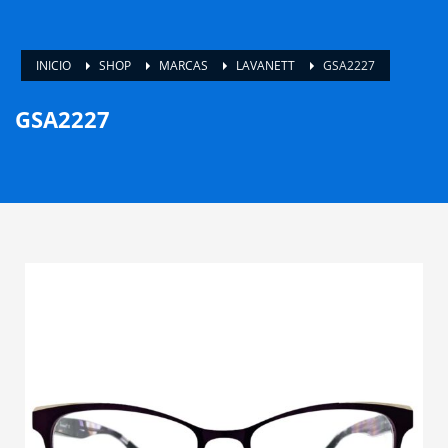
INICIO
SHOP
MARCAS
LAVANETT
GSA2227
GSA2227