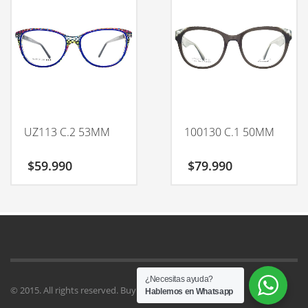
UZ113 C.2 53MM
100130 C.1 50MM
$
59.990
$
79.990
¿Necesitas ayuda?
© 2015. All rights reserved. Buy
Kallyas Theme
.
Hablemos en Whatsapp