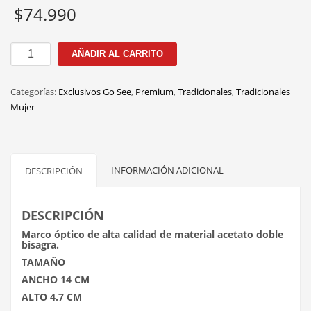
$
74.990
GSP96171
AÑADIR AL CARRITO
C.4
52mm
Categorías:
Exclusivos Go See
,
Premium
,
Tradicionales
,
Tradicionales
cantidad
Mujer
INFORMACIÓN ADICIONAL
DESCRIPCIÓN
DESCRIPCIÓN
Marco óptico de alta calidad de material acetato doble
bisagra.
TAMAÑO
ANCHO 14 CM
ALTO 4.7 CM