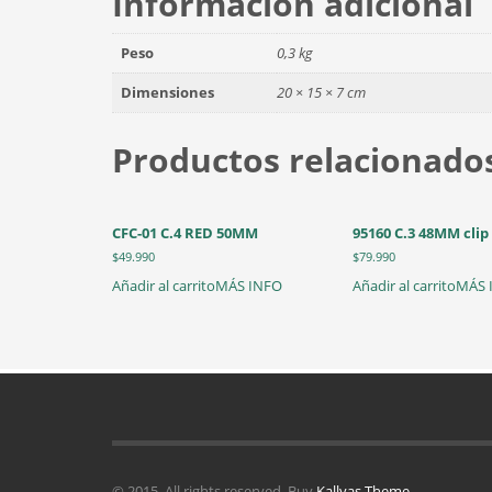
Información adicional
Peso
0,3 kg
Dimensiones
20 × 15 × 7 cm
Productos relacionado
CFC-01 C.4 RED 50MM
95160 C.3 48MM clip 
$
49.990
$
79.990
Añadir al carrito
MÁS INFO
Añadir al carrito
MÁS 
© 2015. All rights reserved. Buy
Kallyas Theme
.