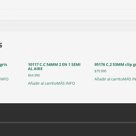
s
gris
10117 C.C 54MM 2 EN 1 SEMI
95176 C.2 53MM clip g
AL AIRE
$
79.990
$
64.990
INFO
Añadir al carrito
MÁS I
Añadir al carrito
MÁS INFO