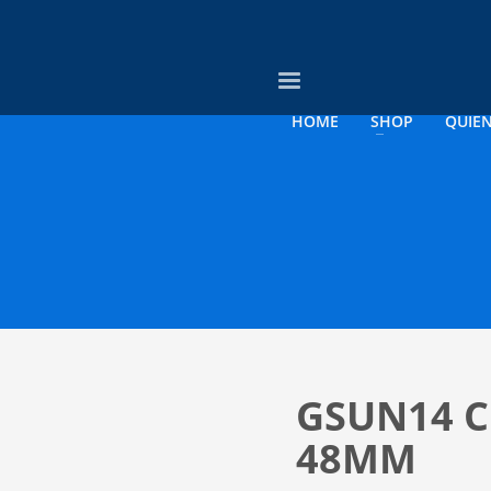
3
vise su orden.
Pago &
Envío Gratis con
empresas
HOME
SHOP
QUIE
o electrónico a contacto@opticagosee.cl ¡Gracias!
GSUN14 C
48MM