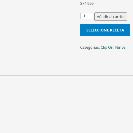
$
74.990
GSUN14
Añadir al carrito
C.1
48MM
SELECCIONE RECETA
cantidad
Categorías:
Clip On
,
Niños