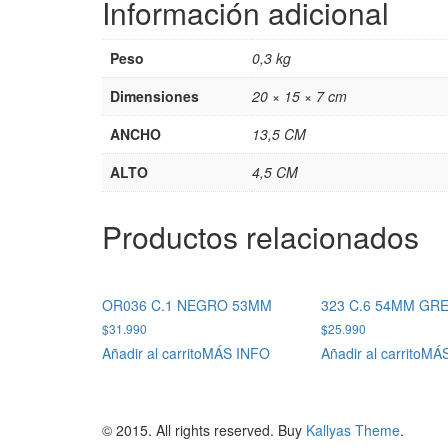
Información adicional
Peso
0,3 kg
Dimensiones
20 × 15 × 7 cm
ANCHO
13,5 CM
ALTO
4,5 CM
Productos relacionados
OR036 C.1 NEGRO 53MM
323 C.6 54MM GR
$
31.990
$
25.990
Añadir al carrito
MÁS INFO
Añadir al carrito
MÁS
© 2015. All rights reserved. Buy
Kallyas Theme
.