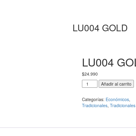
LU004 GOLD
LU004 GO
$
24.990
LU004
Añadir al carrito
GOLD
cantidad
Categorías:
Económicos
,
Tradicionales
,
Tradicionales