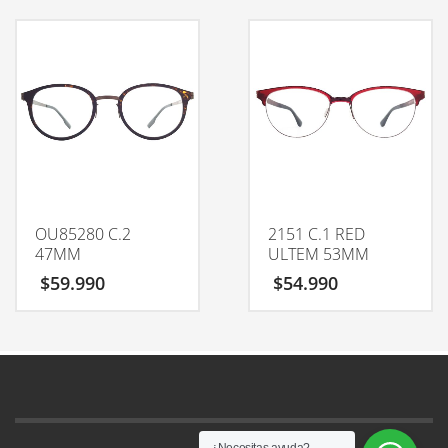
OU85280 C.2
2151 C.1 RED
47MM
ULTEM 53MM
$
59.990
$
54.990