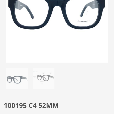
100195 C4 52MM