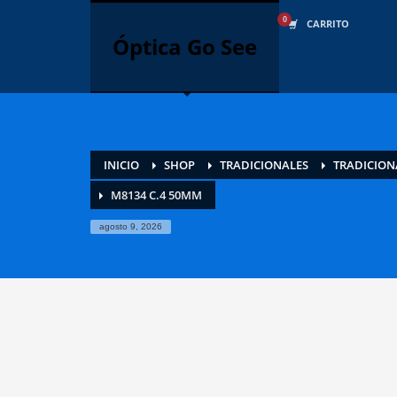
CÓMO COMPRAR
CARRITO
Óptica Go See
1
2
Inicie sesión o cree una nueva
R
cuenta.
Si aún tiene problemas, háganoslo saber enviando un co
INICIO
SHOP
TRADICIONALES
TRADICION
M8134 C.4 50MM
agosto 9, 2026