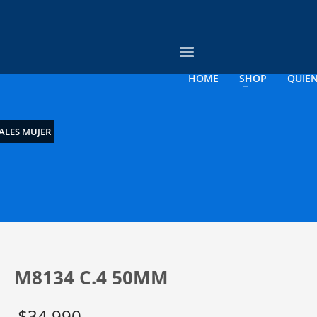
3
evise su orden.
Pago &
Envío Gratis con
empresas
HOME
SHOP
QUIE
rreo electrónico a contacto@opticagosee.cl ¡Gracias!
ALES MUJER
M8134 C.4 50MM
$
34.990