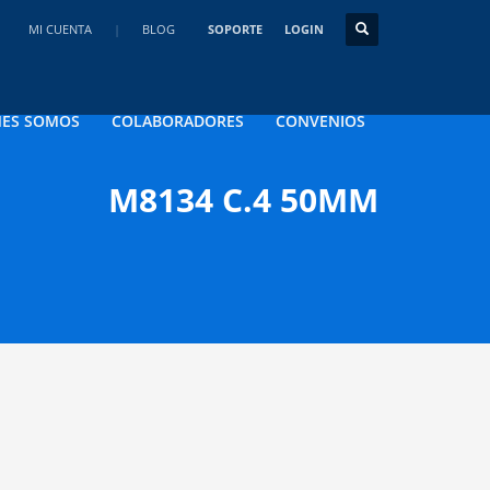
HORARIOS DE ATENCIÓN
MI CUENTA
|
BLOG
SOPORTE
LOGIN
Lun-Vie 10:00AM - 6:00PM
venio
×
Sab - 10:00AM-4:00PM
¡Domingos sólo Online!
NES SOMOS
COLABORADORES
CONVENIOS
M8134 C.4 50MM