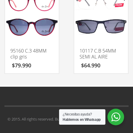
95160 C.3 48MM
10117 C.B 54MM
clip gris
SEMI AL AIRE
$
79.990
$
64.990
¿Necesitas ayuda?
© 2015. All rights reserved. Buy
Kallyas Theme
.
Hablemos en Whatsapp