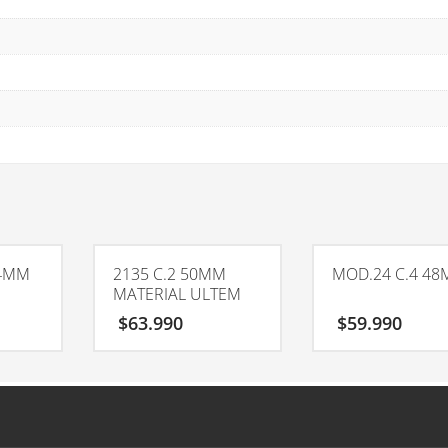
54MM
2135 C.2 50MM
MOD.24 C.4 4
MATERIAL ULTEM
$
63.990
$
59.990