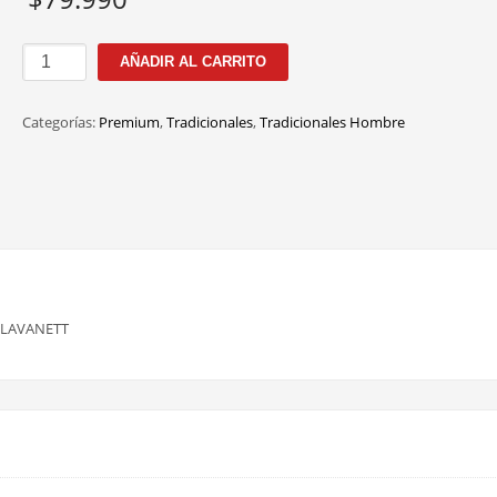
NT3045
AÑADIR AL CARRITO
C.3
52MM
Categorías:
Premium
,
Tradicionales
,
Tradicionales Hombre
cantidad
 LAVANETT