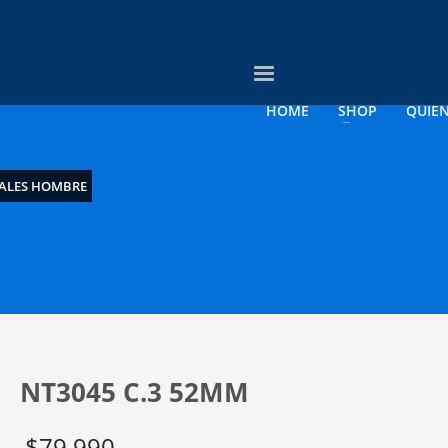
3
evise su orden.
Pago &
Envío Gratis con
empresas
HOME
SHOP
QUIE
rreo electrónico a contacto@opticagosee.cl ¡Gracias!
ALES HOMBRE
NT3045 C.3 52MM
$
79.990