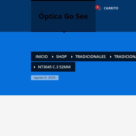
CÓMO COMPRAR
CARRITO
Óptica Go See
1
2
Inicie sesión o cree una nueva
R
cuenta.
Si aún tiene problemas, háganoslo saber enviando un co
INICIO
SHOP
TRADICIONALES
TRADICION
NT3045 C.3 52MM
agosto 6, 2026