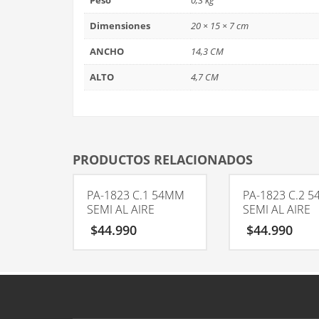
Peso
0,3 kg
Dimensiones
20 × 15 × 7 cm
ANCHO
14,3 CM
ALTO
4,7 CM
PRODUCTOS RELACIONADOS
PA-1823 C.1 54MM
PA-1823 C.2 
SEMI AL AIRE
SEMI AL AIRE
$
44.990
$
44.990