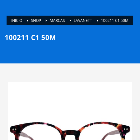
INICIO
SHOP
MARCAS
LAVANETT
100211 C1 50M
100211 C1 50M