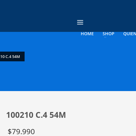
3
evise su orden.
Pago &
Envío Gratis con
empresas
HOME
SHOP
QUIE
rreo electrónico a contacto@opticagosee.cl ¡Gracias!
10 C.4 54M
100210 C.4 54M
$
79.990