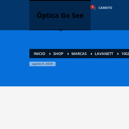
CÓMO COMPRAR
CARRITO
Óptica Go See
1
2
Inicie sesión o cree una nueva
R
cuenta.
Si aún tiene problemas, háganoslo saber enviando un co
INICIO
SHOP
MARCAS
LAVANETT
1002
agosto 6, 2026