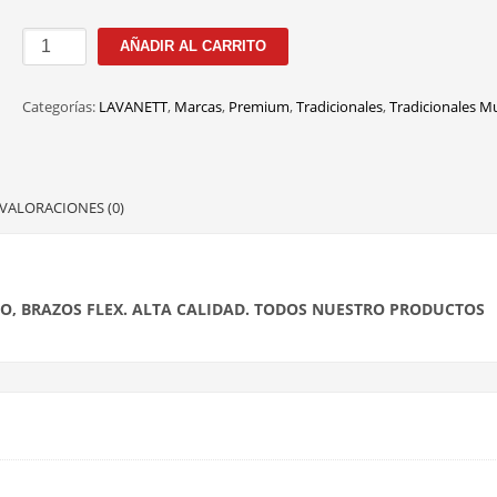
100210
AÑADIR AL CARRITO
C.4
54M
Categorías:
LAVANETT
,
Marcas
,
Premium
,
Tradicionales
,
Tradicionales M
cantidad
VALORACIONES (0)
O, BRAZOS FLEX. ALTA CALIDAD. TODOS NUESTRO PRODUCTOS