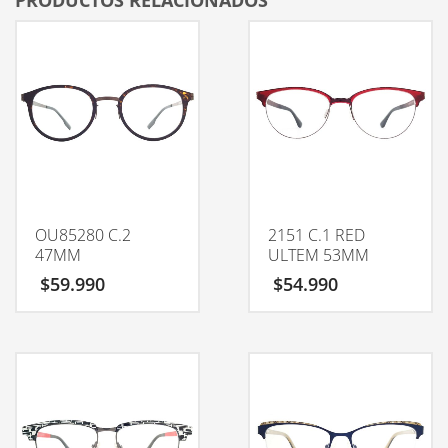
PRODUCTOS RELACIONADOS
OU85280 C.2
2151 C.1 RED
47MM
ULTEM 53MM
$
59.990
$
54.990