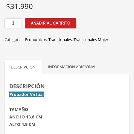
$
31.990
OR036
AÑADIR AL CARRITO
C.5
GRIS
Categorías:
Económicos
,
Tradicionales
,
Tradicionales Mujer
53MM
cantidad
INFORMACIÓN ADICIONAL
DESCRIPCIÓN
DESCRIPCIÓN
Probador Virtual
TAMAÑO
ANCHO 13,8 CM
ALTO 4,9 CM