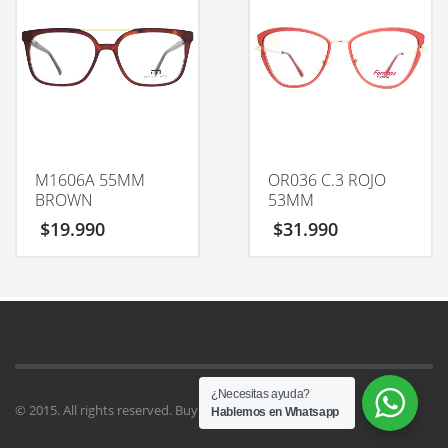
M1606A 55MM
OR036 C.3 ROJO
BROWN
53MM
$
19.990
$
31.990
¿Necesitas ayuda?
© 2015. All rights reserved. Buy
Kallyas Theme
.
Hablemos en Whatsapp