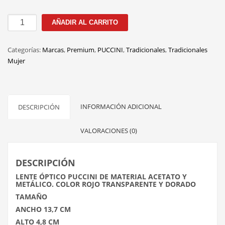
OR081
AÑADIR AL CARRITO
C.3
53MM
Categorías:
Marcas
,
Premium
,
PUCCINI
,
Tradicionales
,
Tradicionales
cantidad
Mujer
INFORMACIÓN ADICIONAL
DESCRIPCIÓN
VALORACIONES (0)
DESCRIPCIÓN
LENTE ÓPTICO PUCCINI DE MATERIAL ACETATO Y
METÁLICO. COLOR ROJO TRANSPARENTE Y DORADO
TAMAÑO
ANCHO 13,7 CM
ALTO 4,8 CM