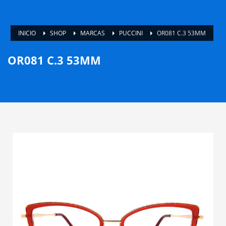
INICIO
SHOP
MARCAS
PUCCINI
OR081 C.3 53MM
OR081 C.3 53MM