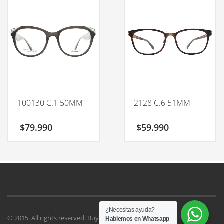
100130 C.1 50MM
2128 C.6 51MM
$
79.990
$
59.990
¿Necesitas ayuda?
© 2015. All rights reserved. Buy
Kallyas Theme
.
Hablemos en Whatsapp