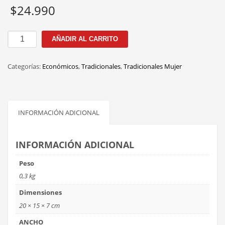
$
24.990
P80123
AÑADIR AL CARRITO
C.3
50MM
Categorías:
Económicos
,
Tradicionales
,
Tradicionales Mujer
cantidad
INFORMACIÓN ADICIONAL
INFORMACIÓN ADICIONAL
Peso
0,3 kg
Dimensiones
20 × 15 × 7 cm
ANCHO