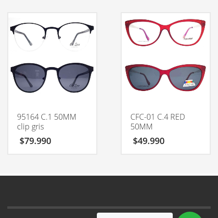
95164 C.1 50MM
CFC-01 C.4 RED
clip gris
50MM
$
79.990
$
49.990