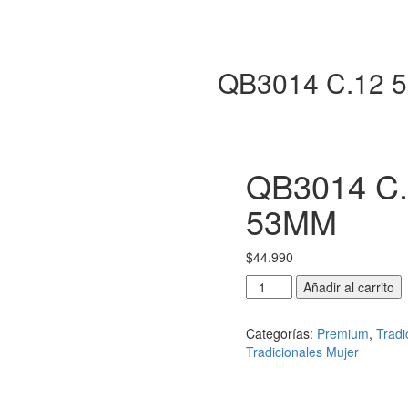
QB3014 C.12 
QB3014 C
53MM
$
44.990
QB3014
Añadir al carrito
C.12
53MM
Categorías:
Premium
,
Tradi
cantidad
Tradicionales Mujer