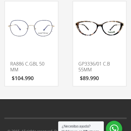
RA886 C.GBL 50
GP3336/01 C.B
MM
55MM
$
104.990
$
89.990
¿Necesitas ayuda?