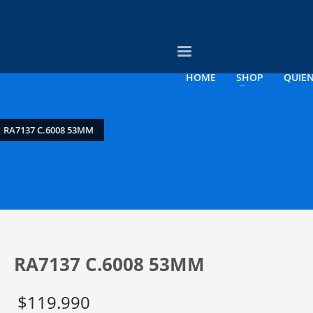
3
evise su orden.
Pago &
Envío Gratis con
empresas
HOME
SHOP
QUIE
rreo electrónico a contacto@opticagosee.cl ¡Gracias!
RA7137 C.6008 53MM
RA7137 C.6008 53MM
$
119.990