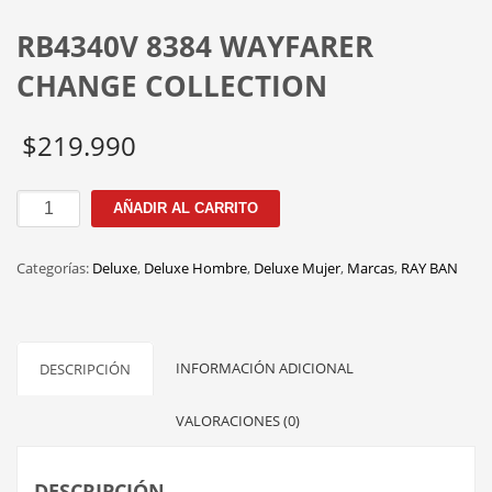
RB4340V 8384 WAYFARER
CHANGE COLLECTION
$
219.990
RB4340V
AÑADIR AL CARRITO
8384
WAYFARER
Categorías:
Deluxe
,
Deluxe Hombre
,
Deluxe Mujer
,
Marcas
,
RAY BAN
CHANGE
COLLECTION
cantidad
INFORMACIÓN ADICIONAL
DESCRIPCIÓN
VALORACIONES (0)
DESCRIPCIÓN