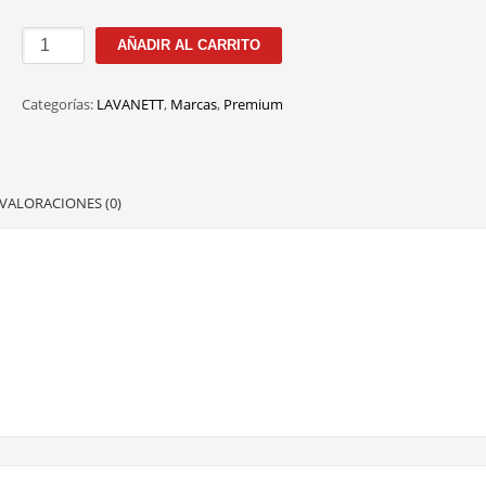
100212
AÑADIR AL CARRITO
C.3
54M
Categorías:
LAVANETT
,
Marcas
,
Premium
cantidad
VALORACIONES (0)