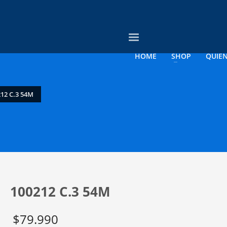
3
evise su orden.
Pago &
Envío Gratis con
empresas
HOME
SHOP
QUIE
rreo electrónico a contacto@opticagosee.cl ¡Gracias!
12 C.3 54M
100212 C.3 54M
$
79.990