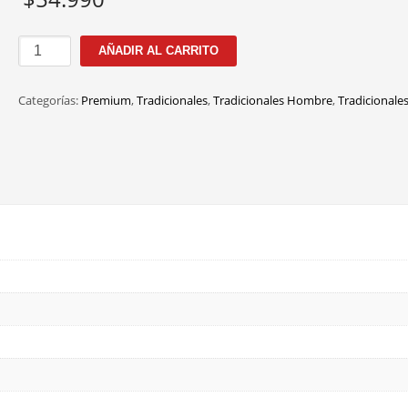
3003-
AÑADIR AL CARRITO
V
C.24
Categorías:
Premium
,
Tradicionales
,
Tradicionales Hombre
,
Tradicionale
52MM
cantidad