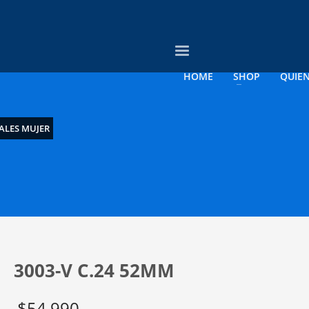
3
evise su orden.
Pago &
Envío Gratis con
empresas
HOME
SHOP
QUIE
rreo electrónico a contacto@opticagosee.cl ¡Gracias!
ALES MUJER
3003-V C.24 52MM
$
54.990