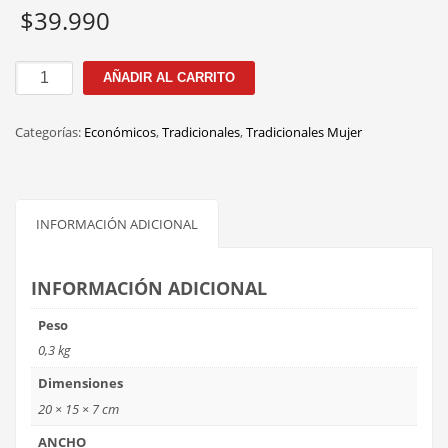
$
39.990
AT-
AÑADIR AL CARRITO
3001
C.7
Categorías:
Económicos
,
Tradicionales
,
Tradicionales Mujer
49MM
BLUE
cantidad
INFORMACIÓN ADICIONAL
INFORMACIÓN ADICIONAL
Peso
0,3 kg
Dimensiones
20 × 15 × 7 cm
ANCHO