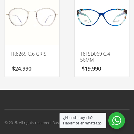
TR8269 C.6 GRIS
18FSD069 C.4
56MM
$
24.990
$
19.990
¿Necesitas ayuda?
© 2015. All rights reserved. Buy
Kallyas Theme
.
Hablemos en Whatsapp