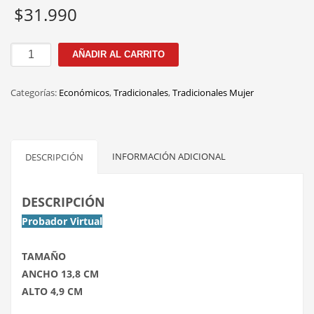
$
31.990
OR036
AÑADIR AL CARRITO
C.1
NEGRO
Categorías:
Económicos
,
Tradicionales
,
Tradicionales Mujer
53MM
cantidad
INFORMACIÓN ADICIONAL
DESCRIPCIÓN
DESCRIPCIÓN
Probador Virtual
TAMAÑO
ANCHO 13,8 CM
ALTO 4,9 CM