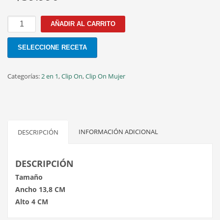
FBI-
AÑADIR AL CARRITO
06
C.2
SELECCIONE RECETA
52MM
CLIP
GRIS
Categorías:
2 en 1
,
Clip On
,
Clip On Mujer
cantidad
INFORMACIÓN ADICIONAL
DESCRIPCIÓN
DESCRIPCIÓN
Tamaño
Ancho 13,8 CM
Alto 4 CM