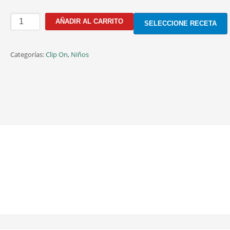
GSUN11
AÑADIR AL CARRITO
SELECCIONE RECETA
C.2
47MM
cantidad
Categorías:
Clip On
,
Niños