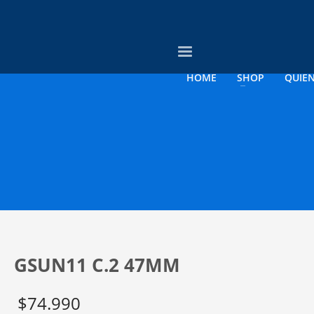
3
evise su orden.
Pago &
Envío Gratis con
empresas
HOME
SHOP
QUIE
rreo electrónico a contacto@opticagosee.cl ¡Gracias!
GSUN11 C.2 47MM
$
74.990