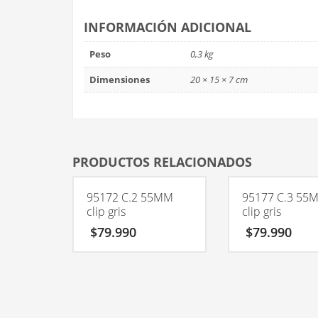
INFORMACIÓN ADICIONAL
Peso
0,3 kg
Dimensiones
20 × 15 × 7 cm
PRODUCTOS RELACIONADOS
95172 C.2 55MM
95177 C.3 55
clip gris
clip gris
$
79.990
$
79.990