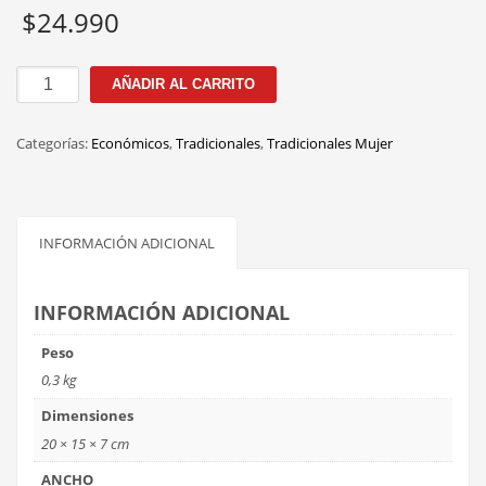
$
24.990
TR5012
AÑADIR AL CARRITO
49MM
PINK
Categorías:
Económicos
,
Tradicionales
,
Tradicionales Mujer
cantidad
INFORMACIÓN ADICIONAL
INFORMACIÓN ADICIONAL
Peso
0,3 kg
Dimensiones
20 × 15 × 7 cm
ANCHO