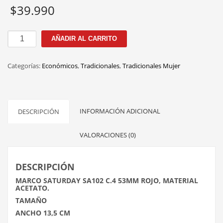
$
39.990
SA102
AÑADIR AL CARRITO
C.4
53MM
Categorías:
Económicos
,
Tradicionales
,
Tradicionales Mujer
ROJO
cantidad
INFORMACIÓN ADICIONAL
DESCRIPCIÓN
VALORACIONES (0)
DESCRIPCIÓN
MARCO SATURDAY SA102 C.4 53MM ROJO, MATERIAL
ACETATO.
TAMAÑO
ANCHO 13,5 CM