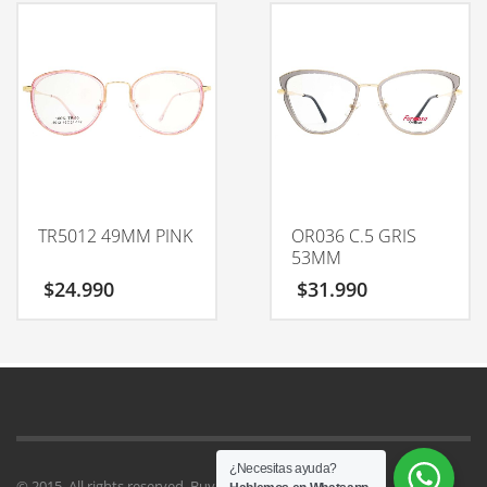
TR5012 49MM PINK
OR036 C.5 GRIS
53MM
$
24.990
$
31.990
¿Necesitas ayuda?
© 2015. All rights reserved. Buy
Kallyas Theme
.